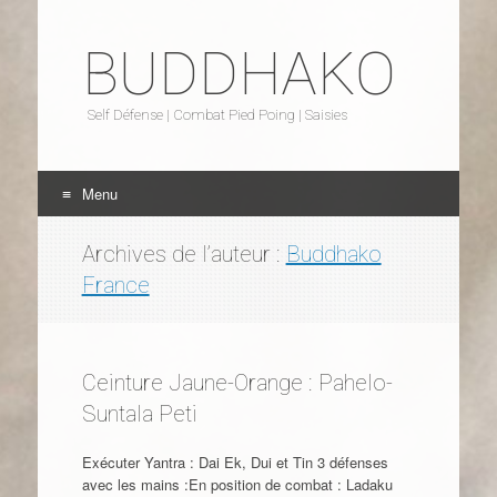
BUDDHAKO
Self Défense | Combat Pied Poing | Saisies
Menu
Aller au contenu
Archives de l’auteur :
Buddhako
France
Ceinture Jaune-Orange : Pahelo-
Suntala Peti
Exécuter Yantra : Dai Ek, Dui et Tin 3 défenses
avec les mains :En position de combat : Ladaku