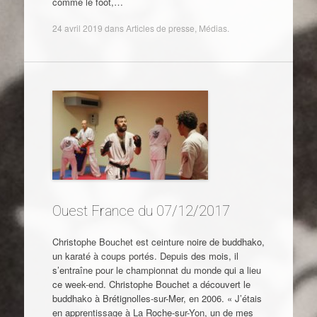
comme le foot,…
24 avril 2019
dans
Articles de presse
,
Médias
.
Ouest France du 07/12/2017
Christophe Bouchet est ceinture noire de buddhako,
un karaté à coups portés. Depuis des mois, il
s’entraîne pour le championnat du monde qui a lieu
ce week-end. Christophe Bouchet a découvert le
buddhako à Brétignolles-sur-Mer, en 2006. « J’étais
en apprentissage à La Roche-sur-Yon, un de mes