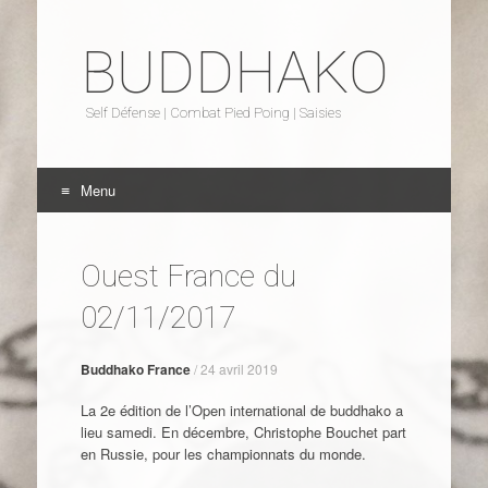
BUDDHAKO
Self Défense | Combat Pied Poing | Saisies
Menu
Aller au contenu
Ouest France du
02/11/2017
Buddhako France
/
24 avril 2019
La 2e édition de l’Open international de buddhako a
lieu samedi. En décembre, Christophe Bouchet part
en Russie, pour les championnats du monde.