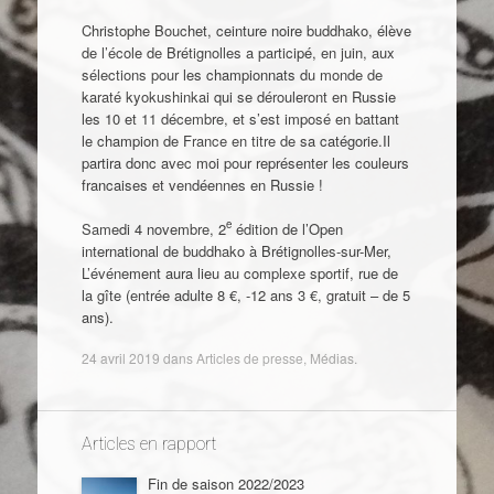
Christophe Bouchet, ceinture noire buddhako, élève
de l’école de Brétignolles a participé, en juin, aux
sélections pour les championnats du monde de
karaté kyokushinkai qui se dérouleront en Russie
les 10 et 11 décembre, et s’est imposé en battant
le champion de France en titre de sa catégorie.Il
partira donc avec moi pour représenter les couleurs
francaises et vendéennes en Russie !
e
Samedi 4 novembre, 2
édition de l’Open
international de buddhako à Brétignolles-sur-Mer,
L’événement aura lieu au complexe sportif, rue de
la gîte (entrée adulte 8 €, -12 ans 3 €, gratuit – de 5
ans).
24 avril 2019
dans
Articles de presse
,
Médias
.
Articles en rapport
Fin de saison 2022/2023