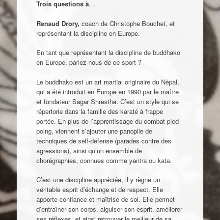
Trois questions à
…
Renaud Drory,
coach de Christophe Bouchet, et
représentant la discipline en Europe.
En tant que représentant la discipline de buddhako
en Europe, parlez-nous de ce sport ?
Le buddhako est un art martial originaire du Népal,
qui a été introduit en Europe en 1990 par le maître
et fondateur Sagar Shrestha. C’est un style qui se
répertorie dans la famille des karaté à frappe
portée. En plus de l’apprentissage du combat pied-
poing, viennent s’ajouter une panoplie de
techniques de self-défense (parades contre des
agressions), ainsi qu’un ensemble de
chorégraphies, connues comme yantra ou kata.
C’est une discipline appréciée, il y règne un
véritable esprit d’échange et de respect. Elle
apporte confiance et maîtrise de soi. Elle permet
d’entraîner son corps, aiguiser son esprit, améliorer
ses réflexes, et ainsi retrouver le meilleur de sa