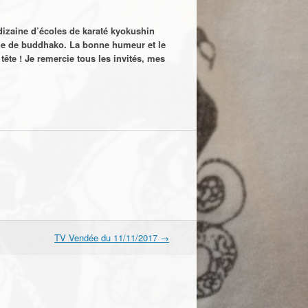
izaine d’écoles de karaté kyokushin
nne de buddhako.
La bonne humeur et le
tête
!
Je remercie tous les invités, mes
TV Vendée du 11/11/2017
→