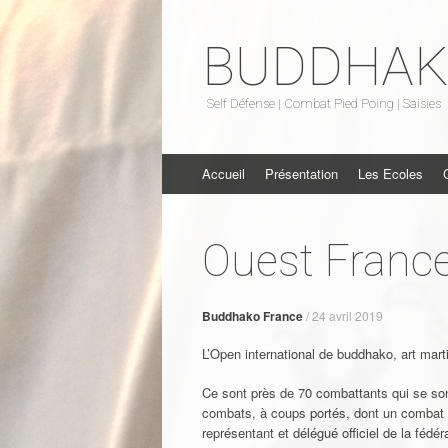
BUDDHA
Self Défense | Combat Pied Poing | Saisies
Aller au contenu
Accueil
Présentation
Les Ecoles
Ouest Franc
Buddhako France
/
24 avril 2019
L’Open international de buddhako, art mart
Ce sont près de 70 combattants qui se sont
combats, à coups portés, dont un combat f
représentant et délégué officiel de la fédé