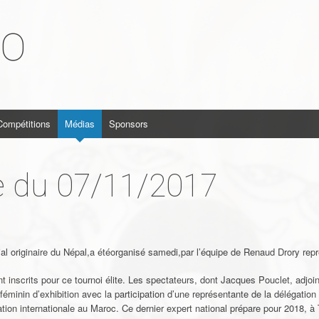
KO
Compétitions
Médias
Sponsors
e du 07/11/2017
ial originaire du Népal,a étéorganisé samedi,par l’équipe de Renaud Drory repr
 inscrits pour ce tournoi élite. Les spectateurs, dont Jacques Pouclet, adjoi
éminin d’exhibition avec la participation d’une représentante de la délégatio
ration internationale au Maroc. Ce dernier expert national prépare pour 2018, à