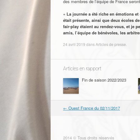
des membres de l’équipe de France seront
« La journée a été riche en émotions et
était présente, ainsi que deux écoles 
fair-play étaient au rendez-vous, et je 
amis, l’équipe de bénévoles, les arbitre
24 avril 2019
dans
Articles de presse
.
Articles en rapport
Fin de saison 2022/2023
←
Ouest France du 02/11/2017
Navigation dans les articles
2014 © Tous droits réservés