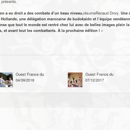
 présents.
 on a eu droit a des combats d’un be
au niveau,
résumeRenaud Drory.
Une d
de Hollande, une délégation marocaine de budokaido et l’équipe vendée
pense que tout le monde est rentré chez lui avec de belles images plein la 
s, et avant tout les combattants. À la prochaine édition !
»
Ouest France du
Ouest France du
04/09/2018
07/12/2017