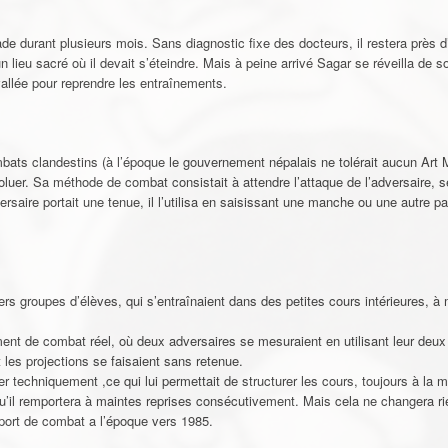
 durant plusieurs mois. Sans diagnostic fixe des docteurs, il restera près d’
n lieu sacré où il devait s’éteindre. Mais à peine arrivé Sagar se réveilla de s
 vallée pour reprendre les entraînements.
bats clandestins (à l’époque le gouvernement népalais ne tolérait aucun Art Ma
voluer. Sa méthode de combat consistait à attendre l’attaque de l’adversaire, s
versaire portait une tenue, il l’utilisa en saisissant une manche ou une autre par
s groupes d’élèves, qui s’entraînaient dans des petites cours intérieures, à m
plement de combat réel, où deux adversaires se mesuraient en utilisant leur deu
t les projections se faisaient sans retenue.
 techniquement ,ce qui lui permettait de structurer les cours, toujours à la mét
qu’il remportera à maintes reprises consécutivement. Mais cela ne changera rien
port de combat a l’époque vers 1985.