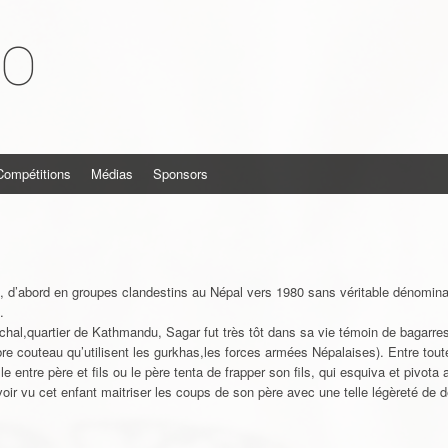
KO
Compétitions
Médias
Sponsors
ha, d’abord en groupes clandestins au Népal vers 1980 sans véritable dénomina
.
al,quartier de Kathmandu, Sagar fut très tôt dans sa vie témoin de bagarres
èbre couteau qu’utilisent les gurkhas,les forces armées Népalaises). Entre to
e entre père et fils ou le père tenta de frapper son fils, qui esquiva et pivota
avoir vu cet enfant maitriser les coups de son père avec une telle légèreté de