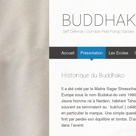
BUDDHA
Self Défense | Combat Pied Poing | Saisies
Aller au contenu
Accueil
Présentation
Les Ecoles
Historique du Buddhako
Il a été créé par le Maitre Sagar Shresst
Europe sous le nom Budokai-do vers 1990
Jeune homme né à Nardevi, habitant Tahach
souvent se terminaient au ‘ kukhuri’,( cél
en particulier le marqua. Une simple querell
finit par perdre son équilibre et tomba. D’
dans l’avenir.