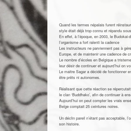
Quand les termes népalais furent réinstaur
style était déjà trop connu et répandu so
En effet, à l’époque, en 2003, le Budokai
l’organisme a fort ralenti la cadence
Les instructeurs ne parviennent pas à gére
Europe, et de maintenir une cadence de cr
Le nombre d’écoles en Belgique a tristem
leur désir de continuer et aujourd’hui on vo
Le maitre Sagar a décidé de fonctionner e
être prêts ni autonomes.
Réalisant que cette réaction se répercuta
le clan ‘Buddhako’, afin de continuer à ens
Aujourd’hui on peut compter les vrais ens
Belge comptait 25 ceintures noires.
Un déclin pareil n’étant pas acceptable, l’
son histoire.