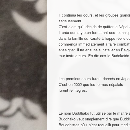
Il continua les cours, et les groupes gran
sérieusement.
C’est alors qu’il décida de quitter le Nép
Il créa son style,en formatant ses techni
dans la famille du Karaté à frappe réelle 
commença immédiatement à faire combattre
enseigner. Il ira ensuite s’installer en Be
tour instructeurs. En dix ans le Budokaido
Les premiers cours furent donnés en Japon
C’est en 2002 que les termes népalais
furent réintégrés.
Le nom Buddhako fut utilisé par le maitre a
Buddhako veut simplement dire que Buddha 
Bouddhistes où il s’est recueilli pour médit