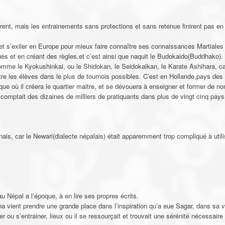
dirent, mais les entrainements sans protections et sans retenue finirent pas e
al et s’exiler en Europe pour mieux faire connaître ses connaissances Martial
ques et en créant des règles,et c’est ainsi que naquit le Budokaido(Buddhako)
comme le Kyokushinkai, ou le Shidokan, le Seidokaikan, le Karate Ashihara, ca
 les élèves dans le plus de tournois possibles. C’est en Hollande,pays de
lgique où il créera le quartier maitre, et se dévouera à enseigner et former de 
 comptait des dizaines de milliers de pratiquants dans plus de vingt cinq pay
ais, car le Newari(dialecte népalais) était apparemment trop compliqué à util
u Népal a l’époque, à en lire ses propres écrits.
vient prendre une grande place dans l’inspiration qu’a eue Sagar, dans sa v
er ou s’entrainer, lieux ou il se ressourçait et trouvait une sérénité nécessair