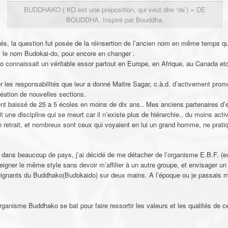
BUDDHAKO ( KO est une préposition, qui veut dire ‘de’) = DE
BOUDDHA. Inspiré par Bouddha.
és, la question fut posée de la réinsertion de l’ancien nom en même temps que
us le nom Budokai-do, pour encore en changer .
-do connaissait un véritable essor partout en Europe, en Afrique, au Canada 
r les responsabilités que leur a donné Maitre Sagar, c.à.d. d’activement prom
éation de nouvelles sections.
ent baissé de 25 a 5 écoles en moins de dix ans.. Mes anciens partenaires d
it une discipline qui se meurt car il n’existe plus de hiérarchie., du moins acti
n retrait, et nombreux sont ceux qui voyaient en lui un grand homme, ne prat
it dans beaucoup de pays, j’ai décidé de me détacher de l’organisme E.B.F. (e
eigner le même style sans devoir m’affilier à un autre groupe, et envisager un 
eignants du Buddhako(Budokaido) sur deux mains. A l’époque ou je passais ma 
organisme Buddhako se bat pour faire ressortir les valeurs et les qualités de ce