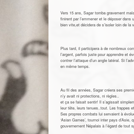
Vers 15 ans, Sagar tomba gravement malade
finirent par l’emmener et le déposer dans u
bien vite,et décidera de s’isoler loin de la
Plus tard, il participera à de nombreux com
l’argent, parfois juste pour apprendre et é
contrer l’attaque d’un angle latéral. Si l’ad
en même temps.
Au fil des années, Sagar créera ses premier
n’y avait ni protections, ni règles..
et ça se faisait sentir! Il s’agissait sim
leur tête, leurs tenues..tout. Les frappes e
Ses propres combats lui servaient à évoluer
‘Asian Games’, tournoi inter pays d’Asie, 
gouvernement Népalais à l’égard de tout s