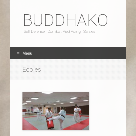
BUDDHAKO
Self Défense | Combat Pied Poing | Saisies
Menu
Aller au contenu
Ecoles