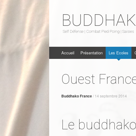
BUDDHA
Self Défense | Combat Pied Poing | Saisies
Aller au contenu
Accueil
Présentation
Les Ecoles
Ouest Franc
Buddhako France
/
14 septembre 2014
Le buddhako,