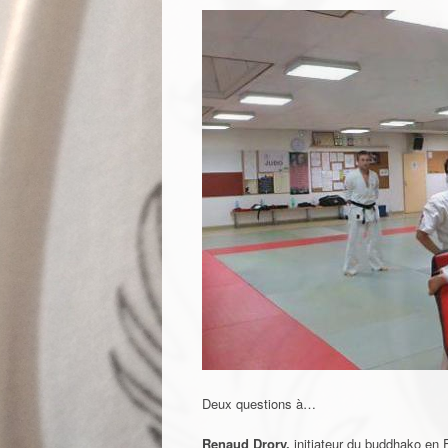
Deux questions à…
Renaud Drory,
initiateur du buddhako en F