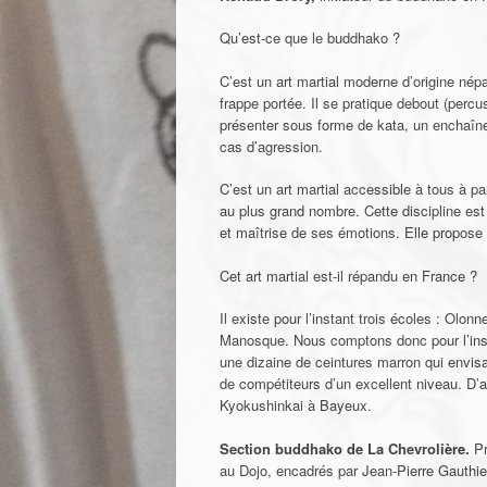
Qu’est-ce que le buddhako ?
C’est un art martial moderne d’origine népa
frappe portée. Il se pratique debout (perc
présenter sous forme de kata, un enchaîn
cas d’agression.
C’est un art martial accessible à tous à pa
au plus grand nombre. Cette discipline est 
et maîtrise de ses émotions. Elle propose 
Cet art martial est-il répandu en France ?
Il existe pour l’instant trois écoles : Olon
Manosque. Nous comptons donc pour l’instan
une dizaine de ceintures marron qui envisa
de compétiteurs d’un excellent niveau. D’a
Kyokushinkai à Bayeux.
S
ection buddhako de La Chevrolière.
Pr
au Dojo, encadrés par Jean-Pierre Gauthie