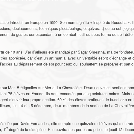
laise introduit en Europe en 1990. Son nom signifie « inspiré de Bouddha ». Il 
ussions, déplacements, techniques pieds/poings, esquives…) ou au sol (logiqu
ement de gestes correspondant à un combat fictif ou sous forme de self-défe
rtir de 10 ans. J’ai d’ailleurs été mandaté par Sagar Shrestha, maître fondate
très appréciée, car c’est un art martial avec un véritable esprit d’échange et 
l’accès au dépassement de soi pour ceux qui souhaitent se préparer et partic
ne-sur-Mer, Brétignolles-sur-Mer et La Chevrolière. Deux nouvelles sections sont
t 75 élèves en France. Ils sont encadrés par cinq ceintures noires. Mais not
gent d’ouvrir leur propre section. 60 % des élèves pratiquent le buddhako en 
illeurs, les 14 et 15 décembre, deux membres de la section de La Chevrolière p
ésidée par David Fernandes, elle compte une quinzaine d’élèves qui s’entraîne
er
r, 1
degré de la discipline. Elle ouvrira ses portes au public le jeudi 12 décem