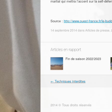
martial qui mettra l’accent sur la self-d
Source :
http://www.ouest-france.fr/le-bud
14 septembre 2014
dans
Articles de presse
,
Articles en rapport
Fin de saison 2022/2023
←
Techniques interdites
Navigation dans les articles
2014 © Tous droits réservés