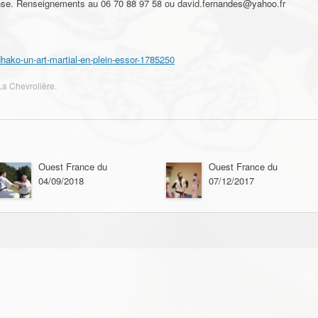
éfense. Renseignements au 06 70 88 97 58 ou david.fernandes@yahoo.fr
dhako-un-art-martial-en-plein-essor-1785250
La Chevrolière
.
Ouest France du
Ouest France du
04/09/2018
07/12/2017