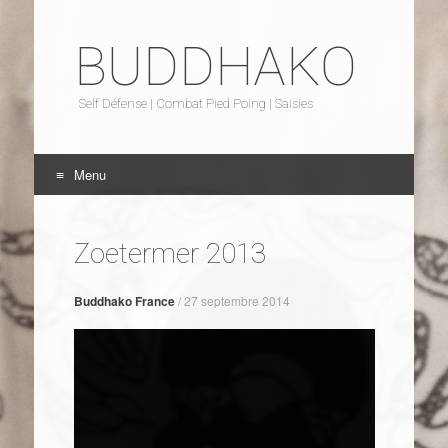
BUDDHAKO
Self Défense | Combat Pied Poing | Saisies
Menu
Aller au contenu
Zoetermer 2013
Buddhako France
/
27 septembre 2014