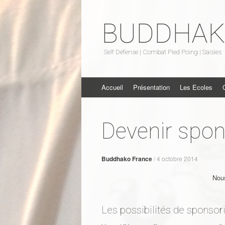
BUDDHA
Self Défense | Combat Pied Poing | Saisies
Aller au contenu
Accueil
Présentation
Les Ecoles
Devenir spo
Buddhako France
/
4 octobre 2014
Nous
Les possibilités de sponsor