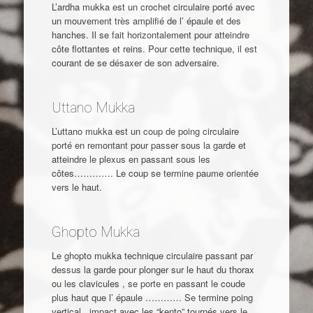
L’ardha mukka est un crochet circulaire porté avec
un mouvement très amplifié de l’ épaule et des
hanches. Il se fait horizontalement pour atteindre
côte flottantes et reins. Pour cette technique, il est
courant de se désaxer de son adversaire.
Uttano Mukka
L’uttano mukka est un coup de poing circulaire
porté en remontant pour passer sous la garde et
atteindre le plexus en passant sous les
côtes…………. Le coup se termine paume orientée
vers le haut.
Ghopto Mukka
Le ghopto mukka technique circulaire passant par
dessus la garde pour plonger sur le haut du thorax
ou les clavicules , se porte en passant le coude
plus haut que l’ épaule ………… Se termine poing
vertical , impact avec les “kento” tournés vers le