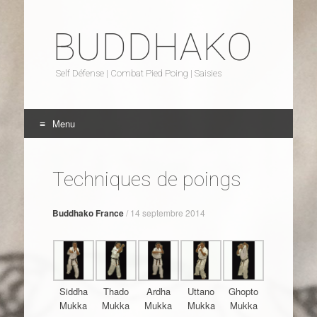
BUDDHAKO
Self Défense | Combat Pied Poing | Saisies
Menu
Aller au contenu
Techniques de poings
Buddhako France
/
14 septembre 2014
Siddha
Thado
Ardha
Uttano
Ghopto
Mukka
Mukka
Mukka
Mukka
Mukka