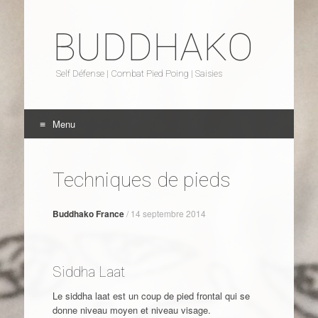
BUDDHAKO
Self Défense | Combat Pied Poing | Saisies
Menu
Aller au contenu
Techniques de pieds
Buddhako France
/
14 septembre 2014
Siddha Laat
Le siddha laat est un coup de pied frontal qui se
donne niveau moyen et niveau visage.