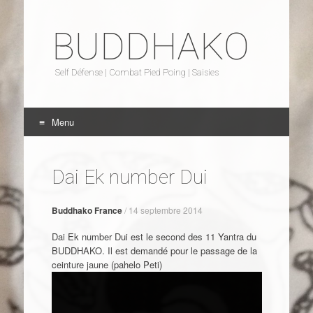
BUDDHAKO
Self Défense | Combat Pied Poing | Saisies
Menu
Aller au contenu
Dai Ek number Dui
Buddhako France
/
14 septembre 2014
Dai Ek number Dui est le second des 11 Yantra du
BUDDHAKO. Il est demandé pour le passage de la
ceinture jaune (pahelo Peti)